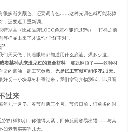
有很多渐变颜色、还要调专色……这种光调色就可能花掉
对，还要返工重新调。
求特别高（比如品牌LOGO色差不能超过5%），打样之前
别等样品出来了才说“这个红不对”。
”
，我们天天做，闭着眼睛都知道用什么底油、烘多少度。
、或者某种从来没见过的复合材料
，那就麻烦了——这种材
合适的底油、调工艺参数。
光是试工艺就可能多花2-3天。
最好切一小块原材料寄过来，我们拿到实物测试，比只看
忙不过来
每年九十月份、春节前两三个月、节假日前，订单多的时
定的打样排期，你催得太紧，师傅反而容易出错——与其
不如老老实实等几天。