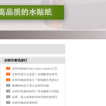
水转印资讯排行
水转印贴纸(Water sticker transfer)工艺
流程详解：从制版到成品，一篇讲透
水转印是什么意思？全面解读水转印
技术原理、分类与应用
水转印能保持多久？影响耐久性的4大
因素
玻璃杯的后工序之水转印印刷
水转印容易掉色吗？专业解析4大原因
与使用寿命
必看，惊人效果的水转印贴纸使用方
法
水转印贴纸容易掉吗