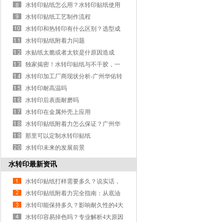
水转印贴纸怎么用？水转印贴纸使用
祥细说明
水转印贴纸工艺制作流程
水转印和热转印有什么区别？选型成
本效率对比
水转印贴纸附着力问题
水贴纸太脆或者太软是什原因造成
的？
独家揭密！水转印贴纸与不干胶，一
文看懂区别！
水转印加工厂商现状分析-广州华佑转
印厂家分享
水转印耐高温吗
水转印后表面耐磨吗
水转印在金属外壳上应用
水转印贴纸附着力怎么保证？广州华
佑转印专业靠谱
那里可以定制水转印贴纸
水转印未来的发展前景
水转印最新资讯
水转印贴纸打样需要多久？说实话，
这事儿没你想的那么慢
水转印贴纸附着力完全指南：从底油
到烘烤的7 个关键控制点
水转印能保持多久？影响耐久性的4大
因素
水转印容易掉色吗？专业解析4大原因