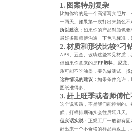
1. 图案特别复杂
比如你给的是一个高清写实照片、
一两天。如果第一次打出来颜色不
所以建议：
如果你的产品对颜色要
最好多跟师傅沟通一下色号标准，
2. 材质
和形状
比较“刁钻
ABS、五金、玻璃这些常见材质
但如果你拿来的是
PP塑料、尼龙
质可能不吃油墨，要先做测试、找
这种情况的建议：
如果条件允许，
图纸准得多。
3. 赶上旺季或者师傅
这个说实话，不是我们能控制的。
候，打样排期确实会往后延几天。
但实话实说
：正规工厂一般都有固
赶出来一个不合格的样品再返工，