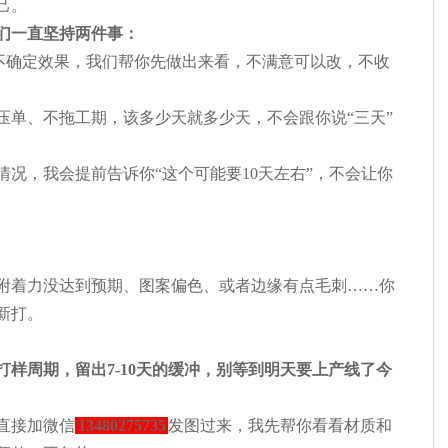
己。
们一直坚持两件事：
不确定效果，我们帮你先做出来看，不满意可以改，不收
压单、不拖工期，该多少天就多少天，不会跟你说“三天”
况，我会提前告诉你“这个可能要10天左右”，不会让你
附着力没达到预期、图案偏色、或者边缘有点毛刺……你
新打。
打样周期，留出7-10天的缓冲，别等到明天要上产线了今
直接加微信
13480275735
发图过来，我先帮你看看材质和