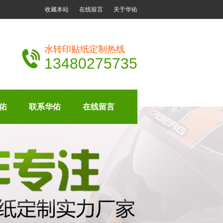
收藏本站
在线留言
关于华佑
水转印贴纸定制热线
13480275735
佑
联系华佑
在线留言