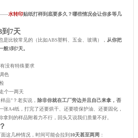
——
水转印
贴纸打样到底要多久？哪些情况会让你多等几
3到7天
也是比较常见的（比如ABS塑料、五金、玻璃），
从你把
般3到7天。
有没有特殊要求
调色
检
走个一两天
样品”？老实说，
除非你就在工厂旁边并且自己来拿，否
一张A4纸，打完了还要烘干、还要喷保护油、还要固化，
你拿到的样品附着力不行，回头又说我们质量不好。
？
下面这几种情况，时间可能会拉到
10天甚至两周
：