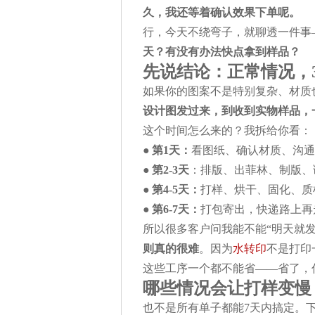
久，我还等着确认效果下单呢。
行，今天不绕弯子，就聊透一件事
天？有没有办法快点拿到样品？
先说结论：正常情况，
如果你的图案不是特别复杂、材质
设计图发过来，到收到实物样品，一
这个时间怎么来的？我拆给你看：
●
第1天：
看图纸、确认材质、沟通
●
第2-3天
：排版、出菲林、制版、
●
第4-5天：
打样、烘干、固化、质
●
第6-7天：
打包寄出，快递路上再
所以很多客户问我能不能“明天就发
则真的很难
。因为
水转印
不是打印
这些工序一个都不能省——省了，
哪些情况会让打样变慢
也不是所有单子都能7天内搞定。