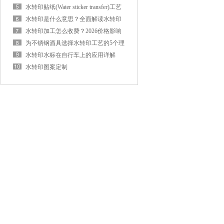
与使用寿命
水转印贴纸(Water sticker transfer)工艺
流程详解：从制版到成品，一篇讲透
水转印是什么意思？全面解读水转印
技术原理、分类与应用
水转印加工怎么收费？2026价格影响
因素与参考报价
为不锈钢酒具选择水转印工艺的5个理
由
水转印水标在自行车上的应用详解
（专业厂家完整指南）
水转印图案定制