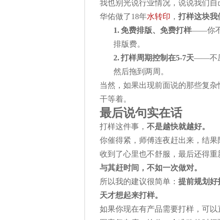
我也别光说行业情况，说说我们自
华佑做了18年
水转印
，
打样这块我
1.
免费排版、免费打样
——你
排版费。
2.
打样周期控制在5-7天
——不
然后拖到两周。
当然，如果出现前面说的那些复杂情
干等着。
最后说句实在话
打样这件事，
不是越快就越好。
你催得紧，师傅连夜赶出来，结果
收到了心里也不舒服，最后还得重
与其赶时间，不如一次做对。
所以我的建议很简单：
提前规划好
天才想起来打样。
如果你现在有产品需要打样，可以