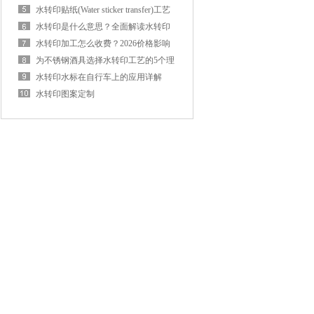
与使用寿命
水转印贴纸(Water sticker transfer)工艺
流程详解：从制版到成品，一篇讲透
水转印是什么意思？全面解读水转印
技术原理、分类与应用
水转印加工怎么收费？2026价格影响
因素与参考报价
为不锈钢酒具选择水转印工艺的5个理
由
水转印水标在自行车上的应用详解
（专业厂家完整指南）
水转印图案定制