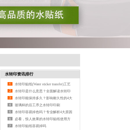
水转印资讯排行
水转印贴纸(Water sticker transfer)工艺
流程详解：从制版到成品，一篇讲透
水转印是什么意思？全面解读水转印
技术原理、分类与应用
水转印能保持多久？影响耐久性的4大
因素
玻璃杯的后工序之水转印印刷
水转印容易掉色吗？专业解析4大原因
与使用寿命
必看，惊人效果的水转印贴纸使用方
法
水转印贴纸容易掉吗