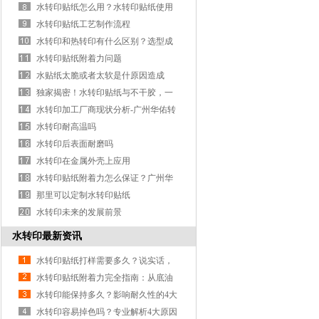
水转印贴纸怎么用？水转印贴纸使用
祥细说明
水转印贴纸工艺制作流程
水转印和热转印有什么区别？选型成
本效率对比
水转印贴纸附着力问题
水贴纸太脆或者太软是什原因造成
的？
独家揭密！水转印贴纸与不干胶，一
文看懂区别！
水转印加工厂商现状分析-广州华佑转
印厂家分享
水转印耐高温吗
水转印后表面耐磨吗
水转印在金属外壳上应用
水转印贴纸附着力怎么保证？广州华
佑转印专业靠谱
那里可以定制水转印贴纸
水转印未来的发展前景
水转印最新资讯
水转印贴纸打样需要多久？说实话，
这事儿没你想的那么慢
水转印贴纸附着力完全指南：从底油
到烘烤的7 个关键控制点
水转印能保持多久？影响耐久性的4大
因素
水转印容易掉色吗？专业解析4大原因