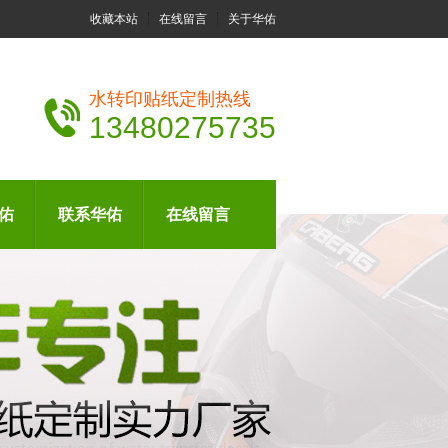
收藏本站
在线留言
关于华佑
水转印贴纸定制热线
13480275735
佑
联系华佑
在线留言