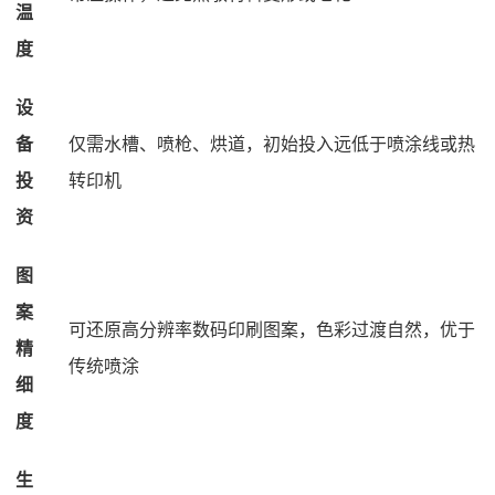
温
度
设
备
仅需水槽、喷枪、烘道，初始投入远低于喷涂线或热
投
转印机
资
图
案
可还原高分辨率数码印刷图案，色彩过渡自然，优于
精
传统喷涂
细
度
生