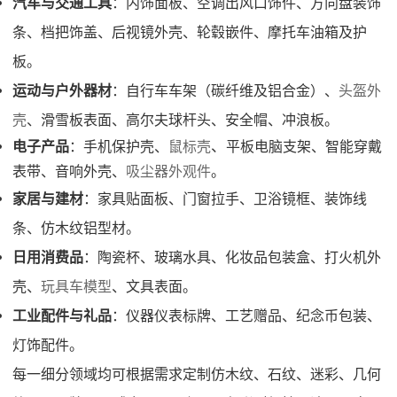
汽车与交通工具
：内饰面板、空调出风口饰件、方向盘装饰
条、档把饰盖、后视镜外壳、轮毂嵌件、摩托车油箱及护
板。
运动与户外器材
：自行车车架（碳纤维及铝合金）、
头盔外
壳
、滑雪板表面、高尔夫球杆头、安全帽、冲浪板。
、
电子产品
：手机保护壳、
鼠标壳
平板电脑支架、智能穿戴
表带、音响外壳、
吸尘器外观件
。
家居与建材
：家具贴面板、门窗拉手、卫浴镜框、装饰线
条、仿木纹铝型材。
日用消费品
：陶瓷杯、玻璃水具、化妆品包装盒、打火机外
壳、
玩具车模型
、文具表面。
工业配件与礼品
：仪器仪表标牌、工艺赠品、纪念币包装、
灯饰配件。
每一细分领域均可根据需求定制仿木纹、石纹、迷彩、几何