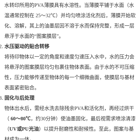
水转印所用的PVA薄膜具有水溶性。当薄膜平铺于水面（水
温通常控制在 25～32℃）并均匀喷涂活化剂后，薄膜开始软
化、溶解，其上的油墨层因不溶于水而保持完整，形成一层
悬浮于水面的“图案膜层”。
水压驱动的贴合转移
将待印物体以一定的角度和速度匀速压入水中，水的压力会
将悬浮的图案膜层均匀包裹住物体表面。由于水的不可压缩
性，压力能够传递至物体的每一个细微曲面，使膜层与基材
表面紧密贴合。
固化与后处理
物体出水后，需经水洗去除残余PVA和活化剂，再经过烘干
（
60～80℃
，约30分钟）使油墨固化，最后视需求喷涂清漆
（
UV或PU光油
）以提升耐磨性和耐候性。至此，图案与基
材成为一体。