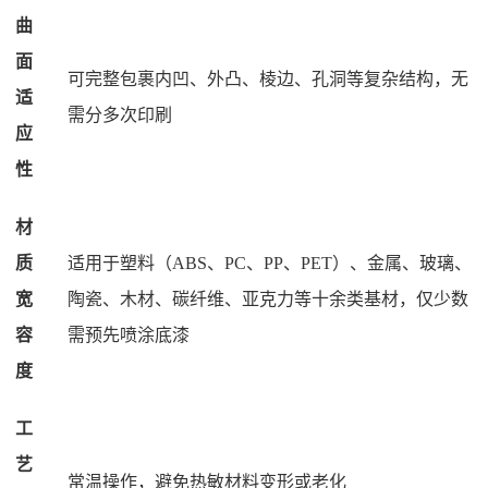
曲
面
可完整包裹内凹、外凸、棱边、孔洞等复杂结构，无
适
需分多次印刷
应
性
材
质
适用于塑料（ABS、PC、PP、PET）、金属、玻璃、
宽
陶瓷、木材、碳纤维、亚克力等十余类基材，仅少数
容
需预先喷涂底漆
度
工
艺
常温操作，避免热敏材料变形或老化