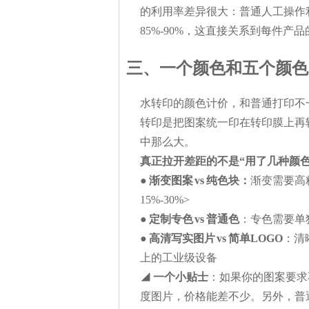
的利用率差异很大：普通人工操作利
85%-90%，这直接关系到每件产
三、一个颜色和五个颜色
水转印的颜色计价，和普通打印不
转印是把图案统一印在转印膜上再
中那么大。
真正拉开差距的不是“用了几种颜色
●
渐变图案 vs 纯色块：
渐变需要高
15%-30%>
●
定制专色 vs 普通色
：专色需要单
●
高清写实图片 vs 简单LOGO
：清
上的工业级设备
◢
一个小贴士
：如果你的图案要求
度图片，价格能差不少。另外，普