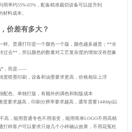
用率约55%-65%，配备精准裁切设备可以提升到
品的材料成本。
，价差有多大？
一样。普通打印是一个颜色一个版，颜色越多越贵；**水
转过去**，所以颜色的数量对工艺复杂度的增加没有想象
”
，而是——
精度喷墨印刷，设备和油墨要求更高，价格相应上浮
独配色、单独打版，有额外的调色和制版成本
晰度要求越高，印刷分辨率要求越高，通常需要1440dpi以
不高，能用普通专色不用渐变，能用简单LOGO不用高精
通打样客户可以要求只做几个小样确认效果，不用花冤枉