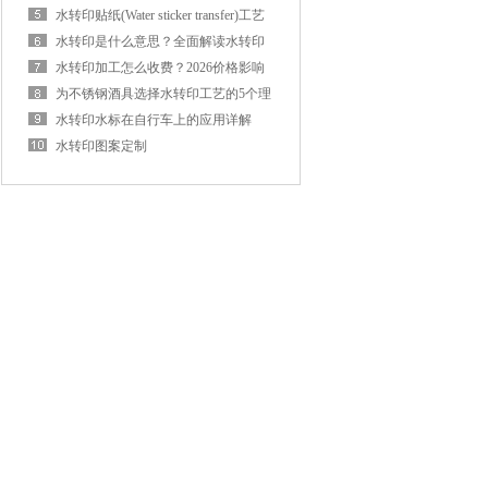
与使用寿命
水转印贴纸(Water sticker transfer)工艺
流程详解：从制版到成品，一篇讲透
水转印是什么意思？全面解读水转印
技术原理、分类与应用
水转印加工怎么收费？2026价格影响
因素与参考报价
为不锈钢酒具选择水转印工艺的5个理
由
水转印水标在自行车上的应用详解
（专业厂家完整指南）
水转印图案定制