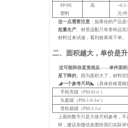
PP/PE
高
+0.5-
塑料
元/件
这一点需要注意
：如果你的产品是
批量生产
。材质适配只有拿样品实
材料过来试做，看到效果再下单。
二、面积越大，单价是升
这可能和你直觉相反
——
单件面积
是下降的
。因为面积大了，材料切
◢一个参考尺码◣
（具体价格需根
手机壳级（约0.01㎡）
头盔级（约0.1-0.3㎡）
登机箱级（约0.5-1㎡
上面的数字只是大致尺码参考，不
样，建议加微信发图给我们实际评