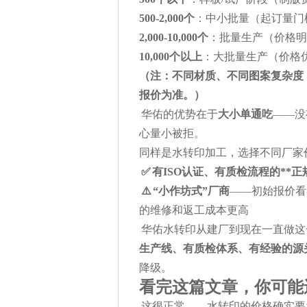
500-2,000个
：中小批量（起订量门
2,000-10,000个
：批量生产（价格明
10,000个以上
：大批量生产（价格
（注：不同材质、不同图案复杂度
报价为准。）
华佑的优势在于
大小单通吃
——没
心量小被拒。
同样是水转印加工，选择不同厂家价
✅ 有ISO认证、有质检流程的**正
⚠️ “小作坊式”厂商
——初始报价看
的维修和返工成本更高
华佑水转印从建厂到现在一直做这
生产线、有质检体系、有经验的源
降级。
看完这篇文章，你可能
这很正常——水转印的价格确实要