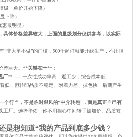
槛级，单价开始下降）
显下降）
优惠最明显）
，具体价格差异较大，上面的量级划分仅供参考，以实际
有“非大单不做”的门槛，500个起订就能开线生产，不用担
差巨大。**
关键在于
**：
规厂
**——一次性成功率高，返工少，综合成本低
着低，但转印品质不稳定、附着力差、掉色快，后期产生
一个行当，
不是临时跟风的“中介转包”，而是真正自己有
头工厂
。选择华佑，你不用担心中间转手被加价、品质被
还是想知道“我的产品到底多少钱
？
看具体产品才能准确评估。所以华佑提供 **免费排版、免