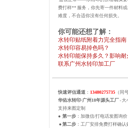
费打样** 服务，你先寄一件材料
难度，不合适你没有任何损失。
你可能还想了解：
水转印贴纸附着力完全指南
水转印容易掉色吗？
水转印能保持多久？影响耐
联系广州水转印加工厂
快速评估通道
：
13480275735
（同
华佑水转印·广州18年源头工厂
- 大
支持来图定制
●
第一步
：加微信/打电话发图询
●
第二步
：工厂安排免费打样确认