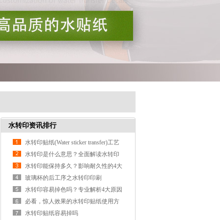
水转印资讯排行
水转印贴纸(Water sticker transfer)工艺
流程详解：从制版到成品，一篇讲透
水转印是什么意思？全面解读水转印
技术原理、分类与应用
水转印能保持多久？影响耐久性的4大
因素
玻璃杯的后工序之水转印印刷
水转印容易掉色吗？专业解析4大原因
与使用寿命
必看，惊人效果的水转印贴纸使用方
法
水转印贴纸容易掉吗