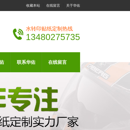
收藏本站
在线留言
关于华佑
水转印贴纸定制热线
13480275735
佑
联系华佑
在线留言