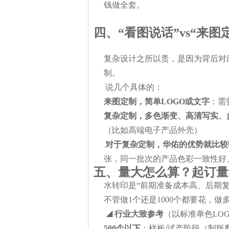
钱做全套。
四、“看图说话”vs“来
复杂设计之所以贵，是因为背后对
制。
说几个具体的：
来图定制，简单LOGO或文字
：需
复杂定制，多色渐变、高清写实、
（比如高端电子产品外壳）
对于复杂定制，华佑的优势就比较
张，同一批次的产品色彩一致性好
五、量大怎么算？起订量
水转印是“前期准备成本高、后期
不管做1个还是1000个都要花，
◢
行业大致参考
（以标准单色LO
500个以下
：样板/试产阶段（制版