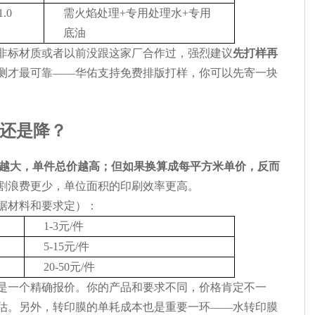
1.0
需火焰处理+专用处理水+专用
底油
非标材质或者以前没跟这家厂合作过，强烈建议
先打样再
测才最可靠——华佑支持免费排版打样，你可以先寄一块
还是降？
越大，单件总价越高；但如果换算成每平方米单价，反而
割浪费更少，单位面积的印刷效率更高。
据材料和要求定）：
1-3元/件
5-15元/件
20-50元/件
是一个精确报价。你的产品和要求不同，价格肯定不一
估。另外，转印膜的单耗成本也是重要一环——水转印膜