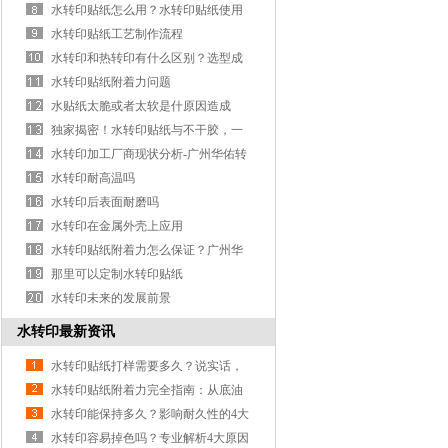
水转印贴纸怎么用？水转印贴纸使用
祥细说明
水转印贴纸工艺制作流程
水转印和热转印有什么区别？选型成
本效率对比
水转印贴纸附着力问题
水贴纸太脆或者太软是什原因造成
的？
独家揭密！水转印贴纸与不干胶，一
文看懂区别！
水转印加工厂商现状分析-广州华佑转
印厂家分享
水转印耐高温吗
水转印后表面耐磨吗
水转印在金属外壳上应用
水转印贴纸附着力怎么保证？广州华
佑转印专业靠谱
那里可以定制水转印贴纸
水转印未来的发展前景
水转印最新资讯
水转印贴纸打样需要多久？说实话，
这事儿没你想的那么慢
水转印贴纸附着力完全指南：从底油
到烘烤的7 个关键控制点
水转印能保持多久？影响耐久性的4大
因素
水转印容易掉色吗？专业解析4大原因