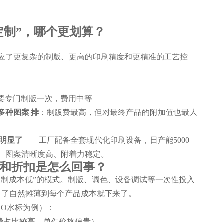
图定制”，哪个更划算？
应了更复杂的制版、更高的印刷精度和更精准的工艺控
要专门制版一次，费用中等
多种图案 排
：制版费最高，但对最终产品的附加值也最大
明显了
——工厂配备全套现代化印刷设备，日产能5000
、图案清晰度高、附着力稳定。
和折扣是怎么回事？
复制成本低”的模式。制版、调色、设备调试等一次性投入
做多了自然摊薄到每个产品成本就下来了。
GO水标为例）：
费占比较高，单件价格偏贵）